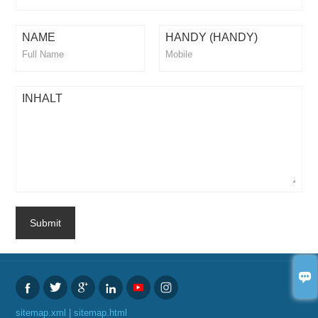
NAME
HANDY (HANDY)
INHALT
Submit





sitemap.xml
|
sitemap.html