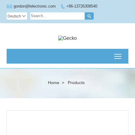

gordon@lelectronic.com
+86-13726308540


Deutsch

Toggl
Home
>
Products