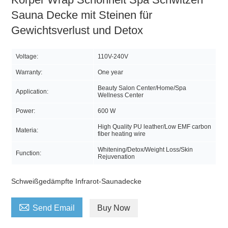
Sauna Decke mit Steinen für
Gewichtsverlust und Detox
Voltage:
110V-240V
Warranty:
One year
Beauty Salon Center/Home/Spa
Application:
Wellness Center
Power:
600 W
High Quality PU leather/Low EMF carbon
Materia:
fiber heating wire
Whitening/Detox/Weight Loss/Skin
Function:
Rejuvenation
Schweißgedämpfte Infrarot-Saunadecke

Send Email
Buy Now